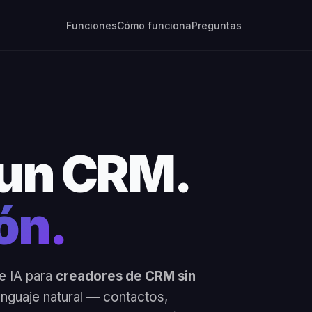
Funciones
Cómo funciona
Preguntas
 un CRM.
ión.
e IA para
creadores de CRM sin
enguaje natural — contactos,