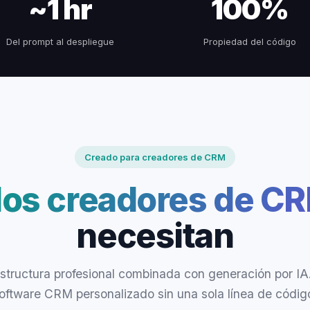
~1 hr
100%
Del prompt al despliegue
Propiedad del código
Creado para creadores de CRM
los creadores de CR
necesitan
estructura profesional combinada con generación por IA
oftware CRM personalizado sin una sola línea de códig