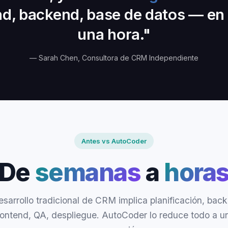
d, backend, base de datos — e
una hora."
— Sarah Chen, Consultora de CRM Independiente
Antes vs AutoCoder
De
semanas
a
hora
esarrollo tradicional de CRM implica planificación, bac
rontend, QA, despliegue. AutoCoder lo reduce todo a u