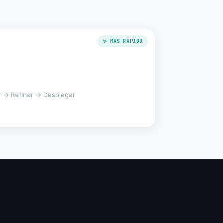
✨ MÁS RÁPIDO
r → Refinar → Desplegar