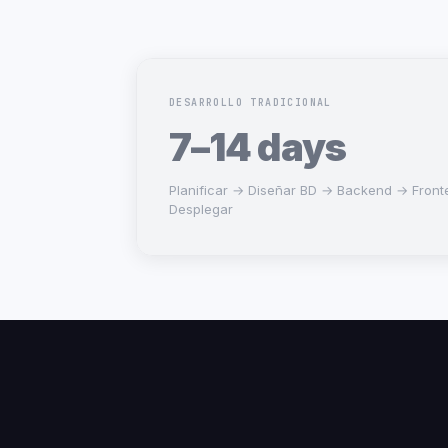
DESARROLLO TRADICIONAL
7–14 days
Planificar → Diseñar BD → Backend → Front
Desplegar