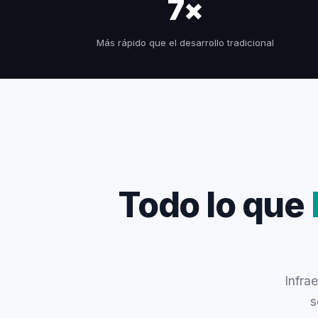
7×
Más rápido que el desarrollo tradicional
Todo lo que
Infra
s