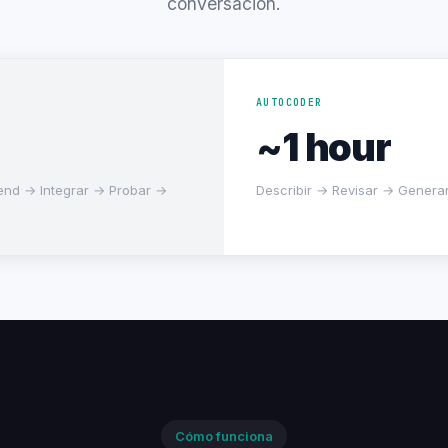
conversación.
AUTOCODER
~1 hour
end → Integrar → Probar →
Describir → Revisar → Genera
Cómo funciona