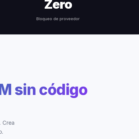
Zero
Bloqueo de proveedor
M sin código
. Crea
o.