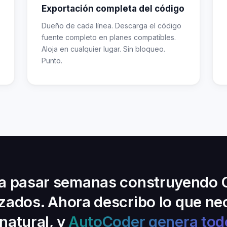
Exportación completa del código
Dueño de cada línea. Descarga el código
fuente completo en planes compatibles.
Aloja en cualquier lugar. Sin bloqueo.
Punto.
ía pasar semanas construyendo
zados. Ahora describo lo que ne
natural, y
AutoCoder genera todo