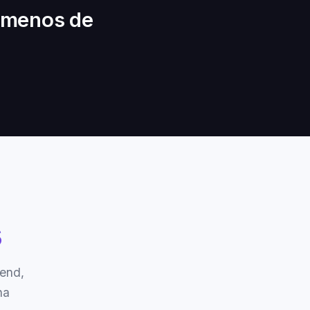
n menos de
s
kend,
na